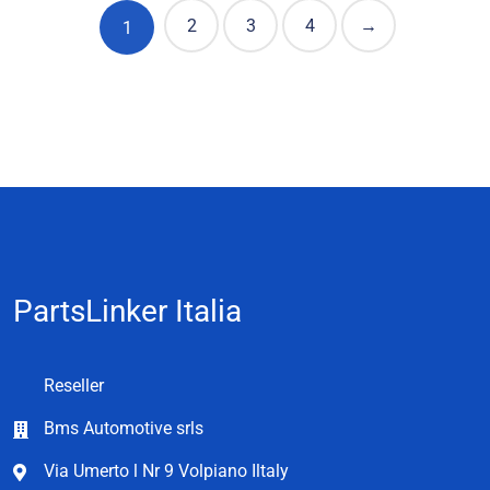
2
3
4
→
1
PartsLinker Italia
Reseller
Bms Automotive srls
Via Umerto l Nr 9 Volpiano Iltaly