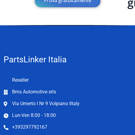
g
Prova gratuitamente
PartsLinker Italia
Reseller
Bms Automotive srls
Via Umerto l Nr 9 Volpiano Iltaly
Lun-Ven 8:00 - 18:00
+393297792167