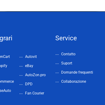
grari
Service
Contatto
enCart
Autovit
Suport
pify
eBay
Domande frequenti
AutoZon.pro
ommerce
Collaborazione
DPD
seAuto
Fan Courier