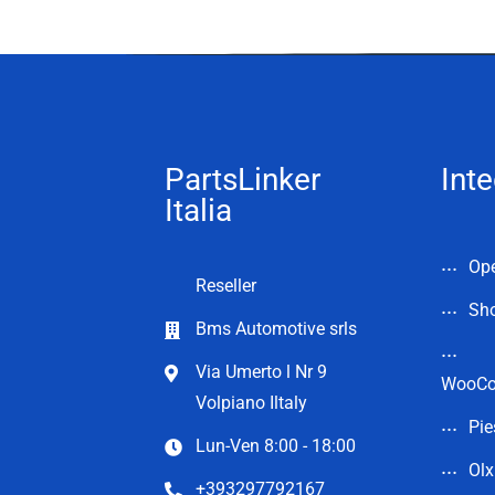
PartsLinker
Inte
Italia
Op
Reseller
Sho
Bms Automotive srls
Via Umerto l Nr 9
WooC
Volpiano Iltaly
Pie
Lun-Ven 8:00 - 18:00
Olx
+393297792167