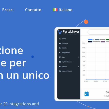
Prezzi
Contatto
Italiano
zione
ne per
n un unico
er 20 integrations and