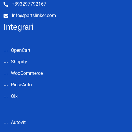
+393297792167
Info@partslinker.com
Integrari
OpenCart
Shopify
WooCommerce
PieseAuto
Olx
Autovit