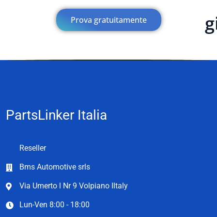
g
Prova gratuitamente
PartsLinker Italia
Reseller
Bms Automotive srls
Via Umerto l Nr 9 Volpiano Iltaly
Lun-Ven 8:00 - 18:00