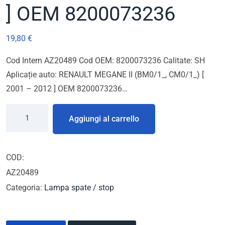
] OEM 8200073236
19,80
€
Cod Intern AZ20489 Cod OEM: 8200073236 Calitate: SH
Aplicație auto: RENAULT MEGANE II (BM0/1_, CM0/1_) [
2001 – 2012 ] OEM 8200073236…
Aggiungi al carrello
COD:
AZ20489
Categoria:
Lampa spate / stop